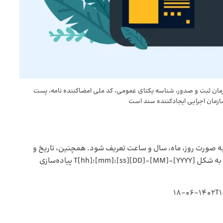
زمان ثبت و صدور، شناسه یکتای عمومی، کد ملی امضاکننده نامه، پست
زمان اجرایی ایجادکننده سند است
طلاعاتی سند شمس طبق استاندارد ISO8601 باید به صورت روز، ماه، سال و ساعت تعریف شود. همچنین، تاریخ و
ساعت ثبت و صدور 19 کاراکتر است و بر مبنای تاریخ شمسی به شکل [YYYY]-[MM]-[DD]T[hh]:[mm]:[ss] پیاده‌سازی
18-06-1402T1