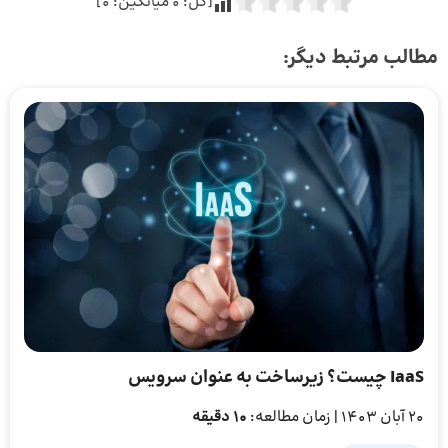
[کل:
0
میانگین:
0
]
مطالب مرتبط دیگر:
IaaS چیست؟ زیرساخت به‌ عنوان سرویس
20 آبان 1403
| زمان مطالعه:
10 دقیقه