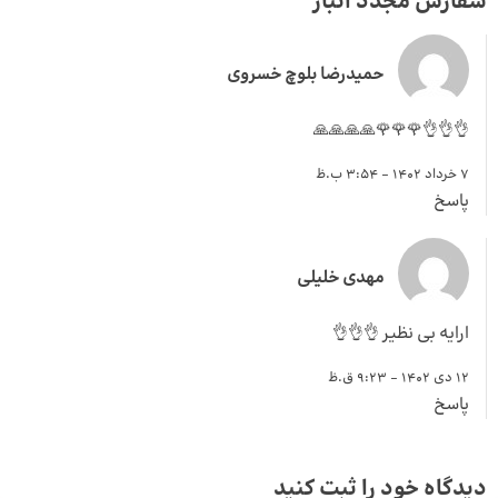
سفارش مجدد انبار
“
حمیدرضا بلوچ خسروی
👌👌👌🌹🌹🌹🙏🙏🙏🙏
7 خرداد 1402 - 3:54 ب.ظ
پاسخ
مهدی خلیلی
ارایه بی نظیر 👌👌👌
12 دی 1402 - 9:23 ق.ظ
پاسخ
دیدگاه خود را ثبت کنید