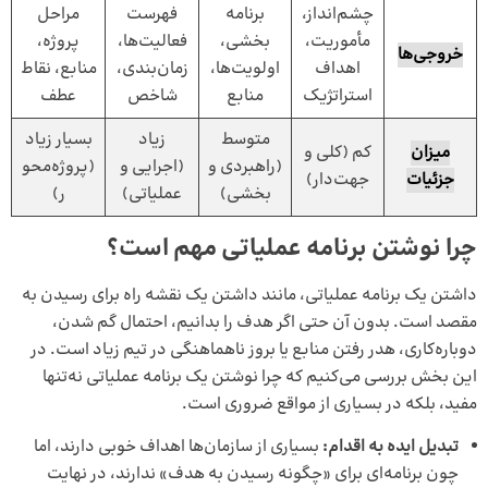
چشم‌انداز،
برنامه
فهرست
مراحل
مأموریت،
بخشی،
فعالیت‌ها،
پروژه،
خروجی‌ها
اهداف
اولویت‌ها،
زمان‌بندی،
منابع، نقاط
استراتژیک
منابع
شاخص
عطف
متوسط
زیاد
بسیار زیاد
میزان
کم (کلی و
(راهبردی و
(اجرایی و
(پروژه‌محو
جزئیات
جهت‌دار)
بخشی)
عملیاتی)
ر)
چرا نوشتن برنامه عملیاتی مهم است؟
داشتن یک برنامه عملیاتی، مانند داشتن یک نقشه راه برای رسیدن به
مقصد است. بدون آن حتی اگر هدف را بدانیم، احتمال گم‌ شدن،
دوباره‌کاری، هدر رفتن منابع یا بروز ناهماهنگی در تیم زیاد است. در
این بخش بررسی می‌کنیم که چرا نوشتن یک برنامه عملیاتی نه‌تنها
مفید، بلکه در بسیاری از مواقع ضروری است.
تبدیل ایده به اقدام:
بسیاری از سازمان‌ها اهداف خوبی دارند، اما
چون برنامه‌ای برای «چگونه رسیدن به هدف» ندارند، در نهایت