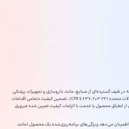
 طیف گسترده‌ای از صنایع، مانند داروسازی و تجهیزات پزشکی
به کار می‌رود. مطابق تعریف ارائه شده در آیین‌نامه فدرال ایالات متحده (23 CFR § 637.203)، تضمین کیفیت «تمامی اقدامات
ن از انطباق محصول یا خدمت با الزامات کیفیت تعیین شده ضروری
طمینان می‌دهد ویژگی‌های برنامه‌ریزی‌شده یک محصول (مانند