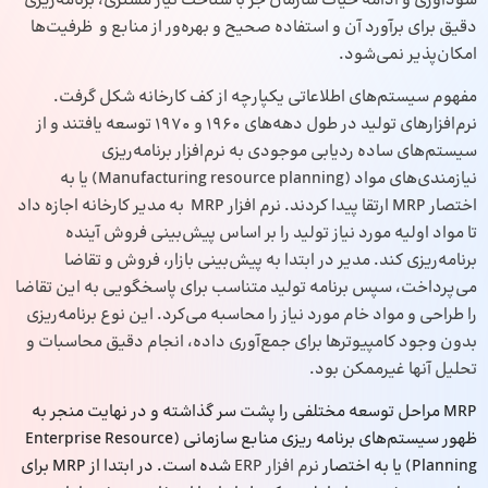
سودآوری و ادامه حیات سازمان جز با شناخت نیاز مشتری، برنامه‌ریزی
دقیق برای برآورد آن و استفاده صحیح و بهره‌ور از منابع و ظرفیت‌ها
امکان‌پذیر نمی‌شود.
مفهوم سیستم‌های اطلاعاتی یکپارچه از کف کارخانه شکل گرفت.
نرم‌‌افزارهای تولید در طول دهه‌های 1960 و 1970 توسعه یافتند و از
سیستم‌‌های ساده ردیابی موجودی به نرم‌‌افزار برنامه‌ریزی
نیازمندی‌های مواد (Manufacturing resource planning) یا به
اختصار MRP ارتقا پیدا کردند. نرم افزار MRP به مدیر کارخانه اجازه داد
تا مواد اولیه مورد نیاز تولید را بر اساس پیش‌بینی فروش آینده
برنامه‌ریزی کند. مدیر در ابتدا به پیش‌‌بینی بازار، فروش و تقاضا
می‌پرداخت، سپس برنامه تولید متناسب برای پاسخگویی به این تقاضا
را طراحی و مواد خام مورد نیاز را محاسبه می‌کرد. این نوع برنامه‌ریزی
بدون وجود کامپیوترها برای جمع‌آوری داده، انجام دقیق محاسبات و
تحلیل آنها غیرممکن بود.
MRP مراحل توسعه مختلفی را پشت سر گذاشته و در نهایت منجر به
ظهور سیستم‌های برنامه ریزی منابع سازمانی (Enterprise Resource
Planning) یا به اختصار
نرم افزار ERP
شده است. در ابتدا از MRP برای