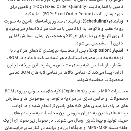
تامین با اندازه ثابت (FOQ: Fixed Order Quantity) و تامین برای
دوره زمانی ثابت (FOP: Fixed Order Period) اشاره کرد.
زمابندی (
Scheduling
):
زمانبندی صدور برنامه‌های تامین به صورت
رو به عقب و با توجه به LT تامین یا ساخت هر کالا انجام می‌پذیرد و
از روی تاریخ‌های نیاز برای هر کالا و همچنین، زمان سفارش‌گذاری
دقیق آن مشخص می‌شود.
انفجار (Explosion):
پس از محاسبه نیازمندی کالاهای هر لایه، با
توجه به مقادیر مصرف استاندارد هر نیمه ساخته یا ماده در BOM،
مقدار نیاز ناخالص لایه بعدی مشخص می‌شود. این چرخه تا جایی
ادامه پیدا می‌کند که تمامی کالاها در تمامی لایه‌های BOM تمامی
محصولات محاسبه ‌شوند.
محاسبات MRP با انفجار (Explosion) لایه های محصولی بر روی BOM
محصولات و خالص سازی در هر لایه با توجه به موجودی ها و سفارش
های در راه، نیازمندی های لایه های پایین تر انجام شده و در نهایت
برنامه های تامین به عنوان خروجی این محاسبات به سیستم های
خرید، تولید و پیمانکاری ارسال می شوند. در نمودار زیر نمونه‌ای از یک
حلقه بسته MPS/MRP و جایگاه این دو فرایند در کنار سایر فرایندهای