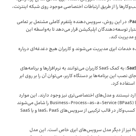
سازی و زیرساخت‌های IT مورد نیاز کسب‌وکارها را از طریق ارتباطات اختصاصی موجود روی شبکه اینترنت،
Pa
): در این روش، سرویس‌دهنده پلتفرم کاملی مشتمل بر تمامی
اختیار توسعه‌دهندگان اپلیکیشن قرار می‌دهد تا به‌واسطه این
 و مدیریت کند.
ه خدمات ابری مدیریت می‌شوند و کاربران هیچ دغدغه‌ای درباره
Saa
): به کمک SaaS کاربران می‌توانند به نرم‌افزارها و برنامه‌های
ی نصب این برنامه‌ها بر دستگاه کاربر، می‌توان آن را بر روی ابر
رد نیستند و مدل‌های اختصاصی‌تری نیز وجود دارند. این موارد
عموما پیشنهاداتی مانند فرآیند کسب‌و‌کار به‌ عنوان خدمت یا Business-Process-as-a-Service (BPaaS) را شامل می‌شوند
که در آنها به شکل همزمان تمامی فرآیندهای عمودی و افقی کسب‌وکار در قالب ترکیبی از سرویس‌های IaaS، PaaS و یا SaaS
عملکرد به عنوان سرویس یا Function-as-a-Service (FaaS) نیز از دیگر مدل سرویس‌های ابری خاص است. این مدل