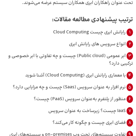
تحت عنوان راهکاران ابری همکاران سیستم عرضه می‌شوند.
ترتیب پیشنهادی مطالعه مقالات:
1
رایانش ابری چیست Cloud Computing
2
انواع سرویس‌ های رایانش ابری
3
ابر عمومی (Public cloud) چیست و چه تفاوتی با ابر خصوصی و
ترکیبی دارد؟
4
با معماری رایانش ابری (Cloud Computing) آشنا شوید
5
نرم افزار به عنوان سرویس (Saas) چیست و چه مزایایی دارد؟
6
منظور از پلتفرم به‌عنوان سرویس (PaaS) چیست؟
7
IaaS چیست؟ زیرساخت به‌ عنوان سرویس
8
فضای ابری چیست و چگونه کار می‌کند؟
9
تفاوت سیستم‌های تحت وب on-premises و سیستم‌های ابری