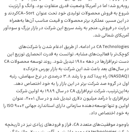
روبه‌رو شد؛ اما در آمریکا وضعیت قدری متفاوت بود. وانگ و آرتزیت
شروع به فروش محصولات تولیدی خود تحت عنوان CA-Sortکردند و
در این مسیر، عملکرد بر‌تر محصولات و قیمت مناسب آن‌ها‌ به‌همراه
درایت در فروش، منجر به رشد سریع این شرکت در بازار بزرگ و سودآور
آمریکای شمالی شد.
CA Technologies در ادامه، از طریق ادغام شدن با شرکت‌های
کوچک‌تر با فعالیت‌های مشابه، توانست به قدرت انحصاری توزیع این
دست نرم‌افزار‌ها در دهه ۱۹۸۰ تبدیل شود. روند توسعه محصولات CA
در سال‌های بعد باعث شد این شرکت به بازار بورس «نزدک»
(NASDAQ) راه پیدا کند و با رشد 3.8 درصدی در نرخ سهامش، رتبه
اول در گروه صد شرکت بر‌تر در این بازار را به خود اختصاص دهد.
به‌این‌ترتیب، شرکت نرم‌افزاری CA در سال 1989 به اولین شرکت
نرم‌افزاری با درآمد میلیون دلاری تبدیل شد و در سال 2001، عنوان
اولین و تنها توسعه‌دهنده سازمانی دارای استاندارد جهانی ISO 9002 را
به خود اختصاص داد.
باوجود موفقیت‌های متعدد CA، فراز و فرودهای زیادی نیز در تاریخچه