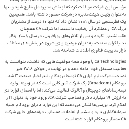
شرکت ca technologies وجود داشت. در آگوست 2000، چالز وانگ
مؤسس این شرکت موافقت کرد که از نقش مدیرعامل خارج شود و تنها
به‌عنوان رئیس هیئت‌مدیره در شرکت حضور داشته باشد. همچنین
یک نظرسنجی در سال 2001 نشان داد که تنها 10 درصد از مشتریان
بزرگ CA از عملکرد آن رضایت داشتند. اما شرکت CA همچنان
عقب‌نشینی نکرده و پس از تلاش‌های روزافزون، در سال 2008 ازنظر
تحلیلگران صنعت، به‌عنوان «رهبر» و «پیشرو» در بخش‌های مختلف
بازار مدیریت فناوری اطلاعات شناخته شد.
Ca Technologies با وجود همه موفقیت‌هایی که داشت، نتوانست به
فعالیت مستقل خود ادامه دهد و در نهایت در جولای 2018 خبر
تصاحب شرکت نرم‌افزاری CA توسط برودکام، تیتر اخبار صنعت IT شد.
برودکام (Broadcom) یک شرکت آمریکایی است که در زمینه تولید
نیمه‌رساناهای دیجیتال و آنالوگ فعالیت می‌کند؛ اما با امضای قراردادی
به ارزش 19 میلیارد دلار و تصاحب شرکت CA، ورود خود به دنیای IT را
اعلام کرد. بررسی‌ها نشان می‌دهند که این قرارداد برای برودکام جنبه
سرمایه‌گذاری دارد و بیشتر از تعاملات عملیاتی، درآمدهای جاری شرکت
CA مدنظر برودکام قرار داشته است.