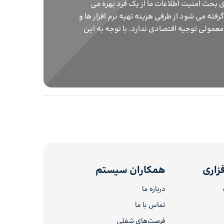
دست رفته 
گیریم در 
سخت افزار
مسائل تصم
ابری استف
زاری
همکاران سیستم
درباره ما
تماس با ما
فرصت‌های شغلی