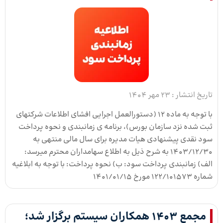
تاریخ انتشار :
23 مهر 1404
با توجه به ماده 12 (دستورالعمل اجرایی افشای اطلاعات شرکت­های
ثبت شده نزد سازمان بورس)، برنامه­ ی زمانبندی و نحوه پرداخت
سود نقدی پیشنهادی هیات مدیره برای سال مالی منتهی به
1403/12/30 به شرح ذیل به اطلاع سهامداران محترم می­رسد:
الف) زمانبندی پرداخت سود: ب) نحوه پرداخت: با توجه به ابلاغیه
شماره 122/101573 مورخ 1401/01/15
مجمع 1403 همکاران سیستم برگزار شد؛