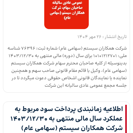
تاریخ انتشار :
26 مهر 1404
شرکت همکاران سیستم (سهامی عام) شماره ثبت: 76396 شناسه
ملی: 10101212701 برای سال (دوره) مالی منتهی به 1403/12/30
بدین­وسیله از کلیه صاحبان محترم سهام شرکت همکاران سیستم
(سهامی عام)، وکیل یا قائم مقام قانونی صاحب سهم و همچنین
نماینده یا نمایندگان قانونی اشخاص حقوقی دعوت می­گردد تا در
جلسه مجمع عمومی عادی سالیانه این شرکت
اطلاعیه زمانبندی پرداخت سود مربوط به
عملکرد سال مالی منتهی به ۱۴۰۳/۱۲/۳۰
شرکت همکاران سیستم (سهامی عام)