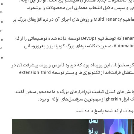
ری محصولات جدید همکاران سیستم پرداخت. او در این ارائه،
عرفی و سپس دلایل انتخاب معماری این محصولات را برشمرد.
هم
در ارائه سوم مهدی قلعه نویی، تیم لید همکاران سیستم، مفاهیم Multi Tenancy و روش‌های اجرای آن در نرم‌افزارهای بزرگ بر
بر
آرین ابراهیم پور، تیم لید ابرآمد نیز در خصوص Tenant Manager که توسط تیم DevOps توسعه داده شده توضیحاتی را ارائه
کرد و درباره نقش این برنامه در تهیه نسخه‌های پشتیبان، Automation، مدیریت کلاسترهای بزرگ کوبرنتیز و به‌روزرسانی
د
گر سخنرانان این رویداد بود که درباره فانوس و روند پیشرفت آن در
طی پنج سال اخیر سخن گفت. او همچنین، نکاتی را درباره استقلال فرانت‌اند از تکنولوژی‌ها و بستر توسعه extension third
الش‌های کنترل کیفیت نرم‌افزارهای بزرگ و داده‌محور سخن گفت.
عات ارائه شده پاسخ داده شد.