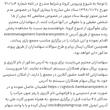
با توجه به شیوع ویروس کرونا و شرایط مندرج در نامه شماره 31/104
مورخ 1398/11/20 ستاد ملی مبارزه با بیماری کرونا در خصوص عدم
صدور مجوز توسط ستاد مزبور در خصوص مجامعی که بیش از 15
شخص حقیقی و یا حقوقی در آنها شرکت کنند، از سهامداران محترم
برای جلوگیری از شیوع کرونا، خواهشمندیم نسبت به مشاهده پخش
زنده مجمع از طریق آدرس
eventmanagement.hamkaransystem.ir
اقدام نموده و این شرکت را در برگزاری مناسب مجمع یاری رسانند.
همچنین امکان ارسال پیام و طرح سوالات سهامداران از طریق پیوند
مذکور دایر خواهد بود.
سهامداران محترم می‌بایست برای ورود به آدرس مذکور از نام کاربری و
پسورد پرتال سهام همکاران سیستم، استفاده نمایند. لذا ضروریست
سهامدارانی که قصد حضور آنلاین در مجمع را دارند، از امکان دسترسی
خود به پرتال سهام همکاران سیستم به آدرس
https://sgstock.hamkaransystem.ir اطمینان حاصل نموده و در
صورت عدم دسترسی و یا فراموشی نام کاربری یا رمز عبور، مراتب را
حداکثر 48 ساعت قبل از برگزاری مجمع، به همراه تصویر کارت ملی به
آدرس ایمیل stock@systemgroup.net ارسال کرده و یا با واحد سهام