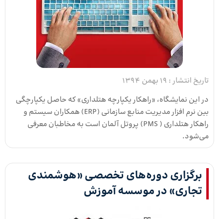
تاریخ انتشار :
19 بهمن 1394
در این نمایشگاه، «راهکار یکپارچه هتلداری» که حاصل یکپارچگی
بین نرم افزار مدیریت منابع سازمانی (ERP) همکاران سیستم و
راهکار هتلداری ( PMS) پروتل آلمان است به مخاطبان معرفی
می‌شود.
برگزاری دوره‌های تخصصی «هوشمندی
تجاری» در موسسه آموزش