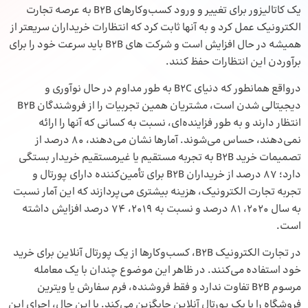
یک کاتالیزور برای تغییر و ورود کسب‌وکارهای B2B به عرصه تجارت
الکترونیک عمل کرد و به آنها ثابت کرد که انتظارات خریداران سریعتر از
همیشه در حال افزایش است و شرکت های B2B باید سرعت خود را برای
برآوردن این انتظارات حفظ کنند.
درواقع همانطور که دنیای B2C به طور مداوم در حال نوآوری و
دیجیتالی شدن است، مشتریان همین تجربیات را از فروشندگان B2B
انتظار دارند و به طور فزاینده‌ای، نسبت به کسانی که آنها را ارائه
نمی‌دهند، حساس می‌شوند. آمارها نشان می‌دهند، 80 درصد از
تصمیمات خرید B2B به تجربه مستقیم یا غیرمستقیم خریدار بستگی
دارد؛ 87 درصد از خریداران B2B برای تأمین‌کننده‌ دارای پورتال و
تجربه تجارت الکترونیک، هزینه بیشتری می‌پردازند که این آمار نسبت
به سال 2020، 81 درصد و نسبت به 2019، 74 درصد افزایش داشته
است.
در تجارت الکترونیک B2B، کسب‌وکارها از یک پورتال آنلاین برای خرید
خود استفاده می‌کنند. در ظاهر این موضوع چندان با یک معامله
مرسوم B2B تفاوت ندارد و فقط فروشنده، فرم سفارش یا ویترین
فروشگاه را با یک پورتال آنلاین جایگزین می‌کند. با این حال، اجرای این