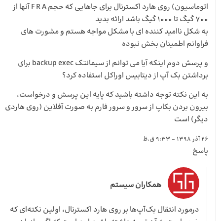
اتوماسیون) روی هارد اکسترنال برای جاهایی که حجم F R A آنها از
700 گیگ تا 1000 گیگ باشد ارائه بدید
به شکل ناامید کننده ای با مشکل مواجه هستم و مشورت های
فراوانم اطمینان بخش نبوده
و پرسش دوم اینکه آیا می توانم از سیمانتک backup exec برای
برداشتن بک آپ از دیتابیس اوراکل استفاده کرد؟
به این نکته توجه داشته باشید که پایه این پرسش و درخواست،
بیرون بردن بکاپ از سرور و سرور فارم به صورت آفلاین (روی هاردی
دیگر) است
26 آذر 1398 - 9:33 ق.ظ
پاسخ
همکاران سیستم
درمورد انتقال بک‌آپ‌ها بر روی هارد اکسترنال، اولین نکته‌ای که