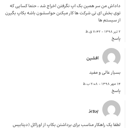
داداش من سر همین بک اپ نگرفتن اخراج شد ، حتما کسایی که
توی بخش ای تی شرکت ها کار میکنن حواسشون باشه بکاپ بگیرن
از سیستم ها
2 تیر 1398 - 7:42 ق.ظ
پاسخ
افشین
بسیار عالی و مفید
14 مهر 1398 - 2:08 ب.ظ
پاسخ
پرویز
لطفا یک راهکار مناسب برای برداشتن بکاپ از اوراکل (دیتابیس