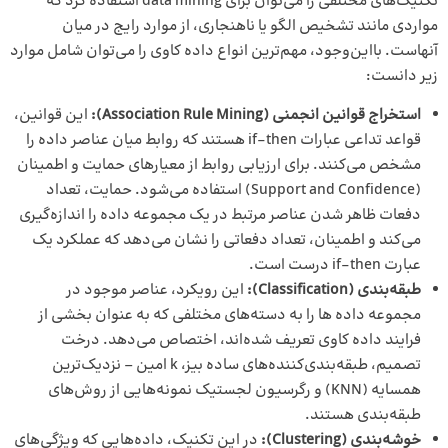
تکنیک‌های مختلفی را می‌توان برای data mining استفاده کرد که
مواردی مانند تشخیص الگو یا ناهنجاری، از موارد رایج در میان
آنهاست. بااین‌وجود، مهم‌ترین انواع داده کاوی را می‌توان شامل موارد
زیر دانست:
استخراج قوانین انجمنی (
Association Rule Mining
)
:
این قوانین،
قواعد تداعی عبارات if-then هستند که روابط میان عناصر داده را
مشخص می‌کنند. برای ارزیابی روابط از معیارهای حمایت و اطمینان
(Support and Confidence) استفاده می‌شود. حمایت، تعداد
دفعات ظاهر شدن عناصر مرتبط در یک مجموعه داده را اندازه‌گیری
می‌کند و اطمینان، تعداد دفعاتی را نشان می‌دهد که عملکرد یک
عبارت if-then درست است.
طبقه‌بندی (
Classification
):
این رویکرد، عناصر موجود در
مجموعه داده ها را به دسته‌های مختلفی که به عنوان بخشی از
فرایند داده کاوی تعریف شده‌اند، اختصاص می‌دهد. درخت
تصمیم، طبقه‌بندی‌کننده‌های ساده بیز، k امین – نزدیک‌ترین
همسایه (KNN) و رگرسیون لجستیک نمونه‌هایی از روش‌های
طبقه‌بندی هستند.
خوشه‌بندی (
Clustering
):
در این تکنیک، داده‌هایی که ویژگی‌های