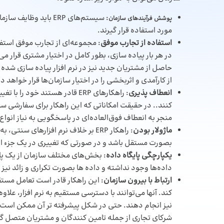
: سیستم‌های ERP باید
پوشش فرآیندهای سازمان
مورد استفاده قرار گیرند.
استفاده از تجارب موفق
: مجموعه‌ای از تجارب موفق استفا
در هر بار پیاده سازی، بطور کامل در اختیار مشتری قرار 
حاصل از مشتریان جدید نیز در نرم افزار پیاده سازی شده 
از کارآمدی و اثربخشی را در اختیار سازمان‌ها قرار خواهد دا
انعطاف پذیری
: راهکارهای ERP قادر هستند خو
کنند.. در حقیقت امکاناتی که این راهکار برای سفارشی 
منجر به انعطاف فوق‌العاده‌ای در پاسخگویی به نیاز انو
ماژولار بودن
: راهکار ERP بر خلاف نرم افزارهای 
بصورت مستقل باشد و در صورتی که تغییری در یک جزء ایجا
یکپارچگی پایگاه داده
: بخش‌های مختلف سازمان از یک پا
داده‌ها وجود نداشته و داده ها بصورت تکراری و زائد نیز
ارتباط با بیرون سازمان
: این راهکار قادر است تعامل مستقی
کند. آنها می‌توانند با دسترسی مستقیم به نرم افزار، علاوه
نیز انجام دهند. حتی در شکل پیشرفته تر آن ممکن است نرم
شرکای تجاری از جمله تامین کنندگان و مشتریان متصل گردد