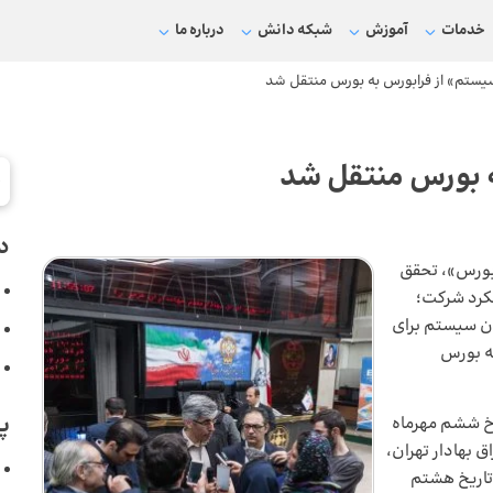
خدمات
آموزش
شبکه دانش
درباره ما
یستم» از فرابورس به بورس منتقل شد
ه بورس منتقل شد
د
بورس»، تحقق
لکرد شرکت؛
ران سیستم برای
به بورس
پ
رخ ششم مهرماه
 بهادار تهران،
 تاریخ هشتم