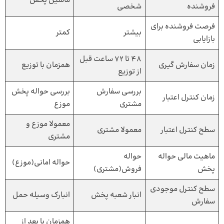
ماشین پخش
فروشنده
شخصی
فرصت فروشنده برای
بیشتر
کمتر
بازایابی
48 تا 72 ساعت قبل
زمان سفارش گیری
همزمان با توزیع
از توزیع
بررسی سفارش
بررسی حواله پخش
زمان کنترل اعتبار
مشتری
موزع
معمولا موزع و
سطح کنترل اعتبار
معمولا مشتری
مشتری
ماهیت مالی حواله
حواله
حواله امانی(موزع)
پخش
فروش(مشتری)
سطح کنترل موجودی
انبار شعبه پخش
انبارک وسیله حمل
سفارش
همزمان یا بعد از