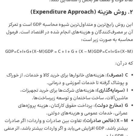
نقاط قوت و ضعف هر بخش را شناسایی کنند.
۲. روش هزینه (Expenditure Approach)
این روش رایج‌ترین و متداول‌ترین شیوه محاسبه GDP است و تمرکز
آن بر مصرف‌کنندگان و هزینه‌های انجام شده در اقتصاد است. فرمول
محاسبه به صورت زیر است:
GDP=C+I+G+(X−M)GDP = C + I + G + (X – M)GDP=C+I+G+(X−M)
که در آن:
C
(مصرف)
: هزینه‌های خانوارها برای خرید کالا و خدمات، از خوراک
و پوشاک گرفته تا خدمات آموزشی و درمانی.
I
(سرمایه‌گذاری):
هزینه‌های شرکت‌ها برای خرید تجهیزات،
ماشین‌آلات، ساخت ساختمان و توسعه زیرساخت‌ها.
G
(مخارج دولت)
: پرداخت حقوق کارکنان، هزینه پروژه‌های
عمرانی، خدمات عمومی و هزینه‌های دولتی.
X – M
(خالص صادرات):
تفاوت بین صادرات و واردات؛ اگر صادرات
بیشتر باشد، GDP افزایش می‌یابد و اگر واردات بیشتر باشد، اثر منفی