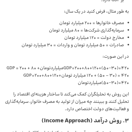
بر GDP دارد.
به طور مثال، فرض کنید در یک سال:
مصرف خانوارها = ۲۰۰ میلیارد تومان
سرمایه‌گذاری شرکت‌ها = ۸۰ میلیارد تومان
مخارج دولت = ۱۲۰ میلیارد تومان
صادرات = ۵۰ میلیارد تومان و واردات = ۳۰ میلیارد تومان
در این صورت:
GDP=200+80+120+(50−30)=420میلیاردتومانGDP = 200 + 80 +
120 + (50 – 30) = 420 میلیارد تومانGDP=200+80+120+
(50−30)=420میلیاردتومان
این روش به تحلیلگران کمک می‌کند تا ساختار هزینه‌ای اقتصاد را
تحلیل کنند و ببینند چه میزان از تولید به مصرف خانوار، سرمایه‌گذاری
و فعالیت‌های دولت اختصاص دارد.
۳. روش درآمد (Income Approach)