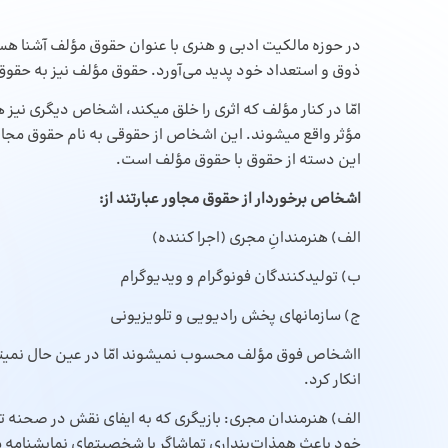
در حوزه مالکیت ادبی و هنری با عنوان حقوق مؤلف آشنا هست
ذوق و استعداد خود پدید می‌‌آورد. حقوق مؤلف نیز به حق
امّا در کنار مؤلف که اثری را خلق میکند، اشخاص دیگری نیز هس
مؤثر واقع میشوند. این اشخاص از حقوقی به نام حقوق مجاور 
این دسته از حقوق با حقوق مؤلف است.
اشخاص برخوردار از حقوق مجاور عبارتند از:
الف) هنرمندانِ مجری (اجرا‌‌ کننده)
ب) تولیدکنندگان فونوگرام و ویدیوگرام
ج) سازمانهای پخش رادیویی و تلویزیونی
ااشخاص فوق مؤلف محسوب نمیشوند امّا در عین حال نمیتوان ا
انکار کرد.
الف) هنرمندان مجری: بازیگری که به ایفای نقش در صحنه تئات
خود باعث همذات‌‌پنداری تماشاگر با شخصیتهای نمایشنامه م