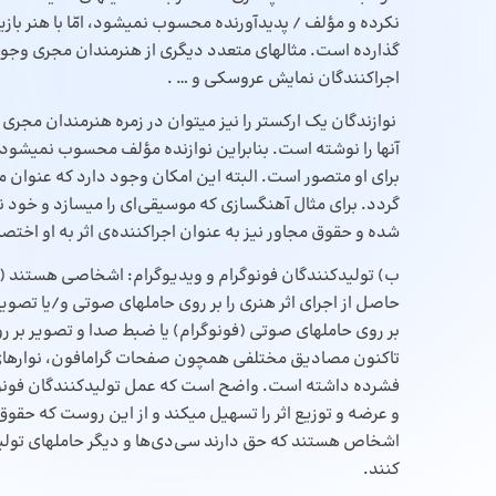
نکرده و مؤلف / پدیدآورنده محسوب نمیشود، امّا با هنر بازیگ
گذارده است. مثالهای متعدد دیگری از هنرمندان مجری وجود دا
اجرا‌‌کنندگان نمایش عروسکی و … .
نوازندگان یک ارکستر را نیز میتوان در زمره هنرمندان مجری ب
آنها را نوشته است. بنابراین نوازنده مؤلف محسوب نمیشود. ام
برای او متصور است. البته این امکان وجود دارد که عنوا
گردد. برای مثال آهنگسازی که موسیقی‌‌ای را میسازد و خود ن
شده و حقوق مجاور نیز به عنوان اجرا‌‌کننده‌‌ی اثر به او اختص
ب) تولیدکنندگان فونوگرام و ویدیوگرام: اشخاصی هستند (ا
حاصل از اجرای اثر هنری را بر روی حاملهای صوتی و/یا تص
بر روی حاملهای صوتی (فونوگرام) یا ضبط صدا و تصویر بر ر
تاکنون مصادیق مختلفی همچون صفحات گرامافون، نوارهای کا
فشرده داشته است. واضح است که عمل تولیدکنندگان فونوگرام 
و عرضه و توزیع اثر را تسهیل میکند و از این روست که حقوق
اشخاص هستند که حق دارند سی‌‌دی‌‌ها و دیگر حاملهای تولیدشد
کنند.