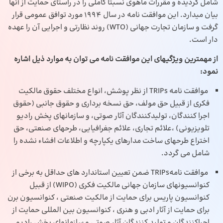
شامل گردیده و مقررات ماهوی نسبتاً کاملی را در راستای حمایت از آنها
بیان می‏دارد. این موافقت نامه در سال 1994 مورد توافق عمومی قرار
گرفت و سازمان تجارت جهانی (WTO) روند نظارتی و اجرایی آن را عهده
دار است.
از مهمترین ویژگی‏های این موافقت نامه می توان به موارد ذیل اشاره
نمود:
موافقت نامه TRIPs از نظر پوشش، انواع مختلف حقوق مالکیت
فکری از قبیل حق مولف، حق نسخه برداری و حقوق جانبی (حقوق
اجرا کنندگان، تولیدکنندگان آثار صوتی، و سازمانهای پخش رادیو
تلویزیونی) ،علائم تجاری، علائم جغرافیایی، طرحهای صنعتی، حق
اختراع طرح‏های ساخت مدارهای یکپارچه و اطلاعات افشاء نشده را
شامل می گردد.
موافقت نامهTRIPs ضمن تعیین استاندارد های حداقل به برخی از
کنوانسیون‏های سازمان جهانی مالکیت فکری (WIPO) از قبیل
کنوانسیون پاریس برای حمایت از مالکیت صنعتی ، کنوانسیون برن
برای حمایت از آثار ادبی و هنری ، کنوانسیون بین المللی حمایت از
اجراکنندگان و تولید کنندگان آثار صوتی و سازمانهای پخش رادیو