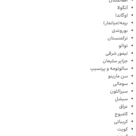
افغانستان
آنگولا
اوگاندا
برمه(میانمار)
بوروندی
ترکمنستان
توالو
تیمور شرقی
جزایر سلیمان
سائوتومه و پرنسیپ
سن مارینو
سومالی
سیرالئون
سیشل
عراق
کامبوج
کریباتی
کویت