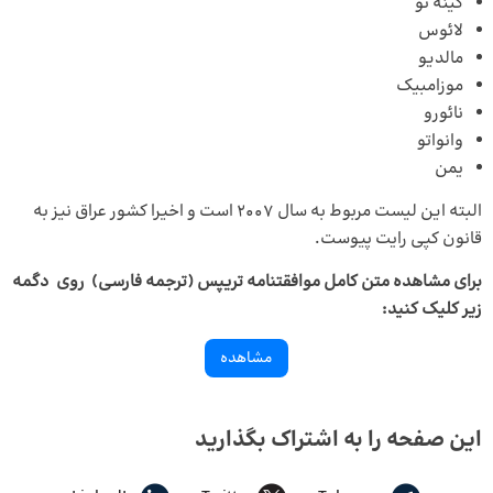
گینه نو
لائوس
مالدیو
موزامبیک
نائورو
وانواتو
یمن
البته این لیست مربوط به سال 2007 است و اخیرا کشور عراق نیز به
قانون کپی رایت پیوست.
برای مشاهده متن کامل موافقتنامه تریپس (ترجمه فارسی) روی دگمه
زیر کلیک کنید:
مشاهده
این صفحه را به اشتراک بگذارید