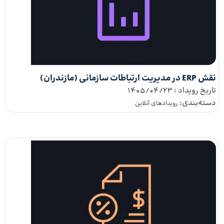
نقش ERP در مدیریت ارتباطات سازمانی (مازندران)
تاریخ رویداد :
1405/04/23
دسته‌بندی:
رویداد‌های آنلاین