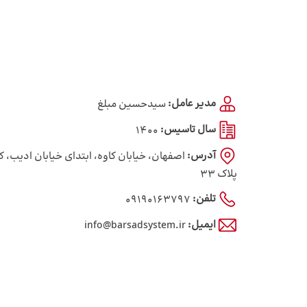
مدیر عامل:
سیدحسین مبلغ
سال تاسیس:
1400
آدرس:
اصفهان، خیابان کاوه، ابتدای خیابان ادیب،
پلاک 33
تلفن:
09190163797
ایمیل:
info@barsadsystem.ir