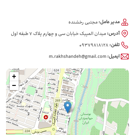
مدیر عامل:
مجتبی رخشنده
آدرس:
میدان المپیک خیابان سی و چهارم پلاک 7 طبقه اول
تلفن:
09379818128
ایمیل:
m.rakhshandeh@gmail.com
+
−