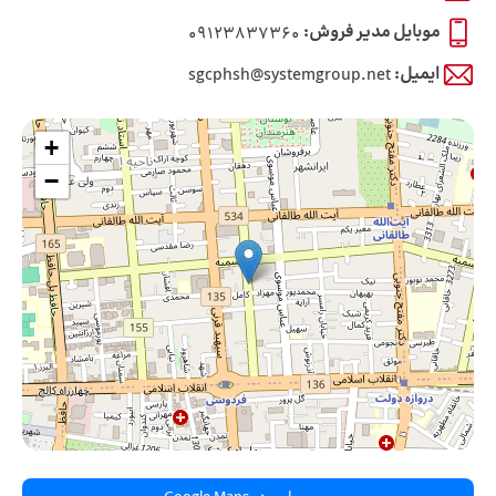
موبایل مدیر فروش:
09123837360
ایمیل:
sgcphsh@systemgroup.net
+
−