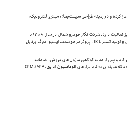
ینه الکترونیک و مکانیک آغاز کرده و در زمینه طراحی سیستم‌های میکروالکترونیک،
این شرکت همچنین در حوزه آموزش سیستم‌های مولتی پلکس در زمینه خودروهای پیشرفته و تعمیرات کنترل یونیت (ECU) خودرو نیز فعالیت دارد. شرکت نگار خودرو شمال در سال 1388 با
توجه به وجود پتانسیل بازار در صنعت خودرو و همچنین کمبودها و نبود تجهیزات تخصصی در زمینه تعمیرات خودرو، اقدام به طراحی و تولید تستر ECU ، پروگرامر هوشمند ایسیو، دیاگ پرتابل
شرکت در ابتدا با 2 ماژول انبار و مالی راهکاران آغاز به کار کرد و پس از مدت کوتاهی ماژول‌های فروش، خدمات،
اتوماسیون اداری
، CRM SARV