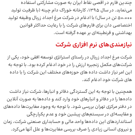
چندین فارم در اقصی نقاط ایران به صورت مشارکتی استفاده
می‌نماید. در سال 1395، کارخانه خوراک دام چینه (با ظرفیت تولید
50،000 تن در سال) با ادغام در شرکت مرغ اجداد زربال وظیفه تولید
اختصاصی دان برای فارم‌های شرکت را با رعایت حداکثر قوانین
بهداشتی و قرنطینه‌ای بر عهده گرفته است.
نیازمندی­‌های نرم­ افزاری شرکت
شرکت مرغ اجداد زربال در راستای استراتژی توسعه افقی خود، یکی از
شرکت­‌های مکمل زنجیره ارزش را در خود ادغام کرده بود. با توجه به
این امر نیاز داشت داده­ های حوزه‌­های مختلف این شرکت را با داده­‌
های شرکت خود ادغام کند.
همچنین با توجه به این گستردگی دفاتر و انبارها، شرکت نیاز داشت
داده­‌ها را در دفاتر و انبارهای خود وارد کند و داده‌­ها به صورت آنلاین
در دفتر مرکزی تهران بررسی شود. با توجه به وجود مغایرت­‌ها داده‌ه­ای
و مقایسه‌­ای در سیستم­‌های پیشین خود و عدم یکپارچگی
استانداردهای این داده­‌ها واحد مالی و حسابداری صنعتی شرکت، زمان
و نیروی انسانی زیادی را صرف بررسی مغایرت­‌ها و علل آن­ها می­‌کرد.