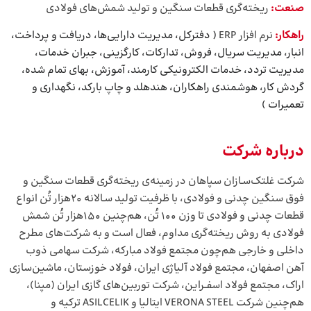
صنعت:
ریخته‌گری قطعات سنگین و تولید شمش‌های فولادی
راهکار:
نرم افزار ERP
( دفترکل، مدیریت دارایی‌ها، دریافت و پرداخت،
انبار، مدیریت سریال، فروش، تدارکات، کارگزینی، جبران خدمات،
مدیریت تردد، خدمات الکترونیکی کارمند، آموزش، بهای تمام شده،
گردش کار، هوشمندی راهکاران، هندهلد و چاپ بارکد، نگهداری و
تعمیرات )
درباره شرکت
شرکت غلتک‌سـازان سپاهان در زمینه‌ی ریخته‌گری قطعات سنگین و
فوق سنگین چدنی و فولادی، با ظرفیت تولید سـالانه ۲۰هزار تُن انواع
قطعات چدنی و فولادی تا وزن ۱۰۰ تُن، هم‌چنین ۱۵۰هزار تُن شمش
فولادی به روش ریخته‌گری مداوم، فعال است و به شرکت‌های مطرح
داخلی و خارجی هم‌چون مجتمع فولاد مبارکه،‌ شرکت سهامی ذوب
آهن اصفهان،‌ مجتمع فولاد آلیاژی ایران، فولاد خوزستان، ماشین‌سازی
اراک، مجتمع فولاد اسفــراین، شرکت توربین‌های گازی ایران (مپنا)،
هم‌چنین شرکت VERONA STEEL ایتالیا و ASILCELIK ترکیه و