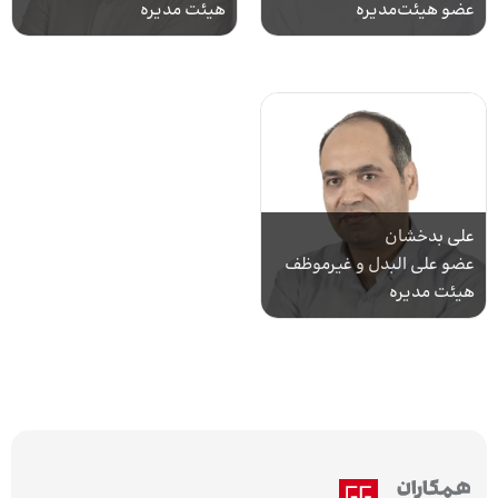
عضو هیئت‌مدیره
هیئت مدیره
علی بدخشان
عضو علی البدل و غیرموظف
هیئت مدیره