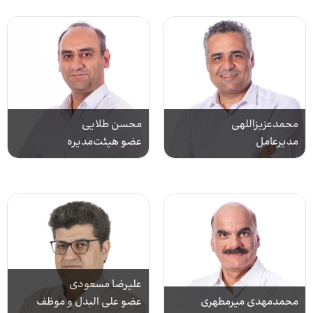
محمدعزیزاللهی
محسن طلایی
مدیرعامل
عضو هیئت‌مدیره
علیرضا مسعودی
محمدمهدی میرمطهری
عضو علی البدل و موظف