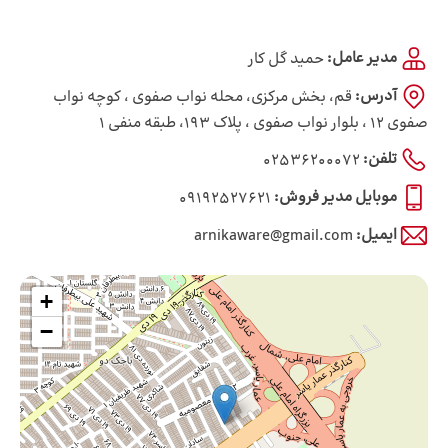
مدیر عامل:
حمید گل کار
آدرس:
قم، بخش مرکزی، محله نواب صفوی ، کوچه نواب
صفوی 12 ، بلوار نواب صفوی ، پلاک 193، طبقه منفی 1
تلفن:
02536200072
موبایل مدیر فروش:
09192527621
ایمیل:
arnikaware@gmail.com
+
−