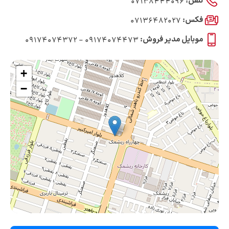
تلفن:
07138444096
فکس:
07136482027
موبایل مدیر فروش:
09174074473 - 09174074372
+
−