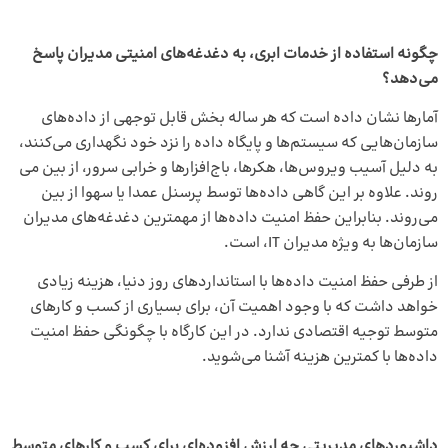
چگونه استفاده از خدمات ابری، به دغدغه‌های امنیتی مدیران پاسخ
می‌دهد؟
آمار­ها نشان داده است که هر ساله بخش قابل توجهی از داده­‌های
سازمان­‌هایی که سیستم‌­ها و پایگاه داده را نزد خود نگه­داری می­‌کنند،
به دلیل آسیب ویروس­‌ها، هکر­ها، باج‌­افزار­ها و خرابی سرور، از بین می­‌
روند. علاوه بر این گاهی داده‌­ها توسط پرسنل عمدا یا سهوا از بین
می‌روند. بنابراین حفظ امنیت داده­‌ها از مهم­ترین دغدغه­‌های مدیران
سازمان‌­ها به ویژه مدیران IT، است.
از طرفی حفظ امنیت داده‌­ها با استاندارد­های روز دنیا، هزینه زیادی
خواهد داشت که با وجود اهمیت آن، برای بسیاری از کسب و کار­های
متوسط توجیه اقتصادی ندارد. در این کارگاه­ با چگونگی حفظ امنیت
داده­‌ها با کمترین هزینه آشنا می‌شوید.
داشبورد‌‌های مدیریتی چه ارزش افزوده‌‌ای برای کسب و کار‌‌های متوسط