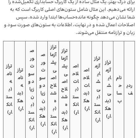
برای درک بهتر، یک مثال ساده از یک کاربرگ حسابداری تکمیل‌شده را
ارائه می‌دهیم. این مثال شامل ستون‌های اصلی کاربرگ است که به
شما نشان می‌دهد چگونه مانده‌حساب‌ها ابتدا وارد شده، سپس
اصلاحات اعمال شده و در نهایت، اطلاعات به ستون‌های صورت سود و
زیان و ترازنامه منتقل می‌شوند.
تراز
تراز
ص
آزما
ص
تراز
آزما
ور
تراز
یش
ور
آزم
اص
یش
ت
تراز
آزم
اص
ی
ت
تراز
ای
لاح
ی
سو
نام
نام
ای
لاح
اص
سو
نام
ش
ات
اص
د و
ه
ردی
ح
ش
ات
لاح
د و
ه
ی
(ب
لاح
زیا
(ب
ف
سا
ی
(بد
شد
زیا
(بد
(ب
ست
شد
ن
ست
ب
(بد
هک
ه
ن
هک
ست
انک
ه
(ب
انک
هک
ار)
(ب
(بد
ار)
انک
ار)
(بد
ست
ار)
ار)
ست
هک
ار)
هک
انک
انک
ار)
ار)
ار)
ار)