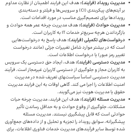
مدیریت رویداد (فرایند):
هدف این فرایند اطمینان از نظارت مداوم
بر آیتم‌های پیکربندی (CI) و سرویس‌ها و فیلتر و دسته‌بندی
رویدادها برای تصمیم‌گیری مناسب در مورد اقدامات است.
مدیریت حوادث (فرایند):
هدف مدیریت چرخه عمر همه حوادث و
بازگرداندن هرچه سریع‌تر خدمات IT به کاربران است.
درخواست‌های تکمیلی (فرایند):
هدف پاسخ به درخواست‌هایی
است که در بیشتر موارد شامل تغییرات جزئی (مانند درخواست
تغییر رمز عبور) یا درخواست‌ اطلاعات است.
مدیریت دسترسی (فرایند):
هدف، ایجاد حق دسترسی یک سرویس
به کاربران مجاز و جلوگیری از دسترسی کاربران غیرمجاز است. فرآیند
مدیریت دسترسی اساساً سیاست‌‍های تعریف شده در مدیریت
امنیت اطلاعات را اجرا می کند. گاهی اوقات به این فرایند مدیریت
حقوق یا مدیریت هویت نیز می‌گویند.
مدیریت مسئله (فرایند):
هدف این فرایند، مدیریت چرخه حیات
مشکلات، جلوگیری از وقوع حوادث و به حداقل رساندن تأثیر
حوادثی است که قابل پیشگیری نیستند. مدیریت مسئله
پیشگیرانه، سوابق رویداد را تجزیه و تحلیل و از داده‌های جمع‌آوری
شده توسط سایر فرآیندهای مدیریت خدمات فناوری اطلاعات، برای