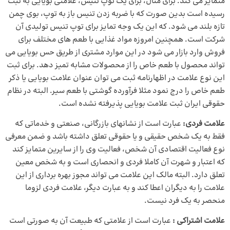
متمایز می کند. برای مثال، برای یک توپ تنیس، علامتی بویایی به ثبت
رسیده است بدین صورت که با ضربه زدن تنیس باز به توپ، بوی چمن
تازه بلند می شود. که این یک وجه تمایز برای توپ تنیس تولیدی آن
شرکت است. همچنین امروزه مواد غذایی با طعم های مختلف برای
فروش وارد بازار می شود در این موارد مشتری از طریق حس بویایی می
تواند محصول با طعم خاص را از محصولات مشابه تمیز دهد. برای ثبت
این نوع علامت در اظهارنامه ثبت می توان عنوان علامت بویایی یا ذکر
طعم خاص را درج نمود مثلا فرآورده گوشتی با طعم سیر. البته در نظام
حقوقی ایران ثبت علامت بویایی پذیرفته نشده است.
علامت فردی:
عبارت است از نشانهای بازرگانی، صنعتی و خدماتی که
فقط به یک شخص حقیقی و یا حقوقی تعلق داشته باشد و ضمن معرفی
نوع فعالیت اقتصادی آن شخص، فعالیت وی را از سایرین متمایز کند
که اعتبار و شهرت آن کاملا فردی و انحصاری است و به شخص معین
تعلق دارد. البته مالک این علامت می تواند مجوز بهره برداری از این
علامت را به دیگران اعطا کند و به عبارت دیگر، علامت فردی لزوما
منحصر به یک فرد نیست.
علامت اشتراکی :
عبارت است از علامتی که طبیعت آن به صورتی است