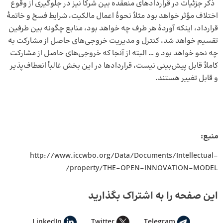
ذکر جزئیات در قراردادهای منعقده بین شرکا نیز در جلوگیری از وقوع
اختلاف مؤثر خواهد بود مثلاً نحوهٔ اعمال مالکیت، شرایط فسخ و خاتمهٔ
قرارداد، اینکه آوردهٔ هر طرف چه خواهد بود، منابع چگونه بین طرفین
تقسیم خواهد شد، کنترل و مدیریت خروجی‌های حاصل از مشارکت به
چه نحو خواهد بود و … البته از آنجا که خروجی‌های حاصل از مشارکت
کاملاً قابل پیش‌بینی نیست، قراردادها در این بخش غالباً انعطاف‌پذیر
و قابل تغییر هستند.
منبع:
http://www.iccwbo.org/Data/Documents/Intellectual-
property/THE-OPEN-INNOVATION-MODEL/
این صفحه را به اشتراک بگذارید
LinkedIn
Twitter
Telegram