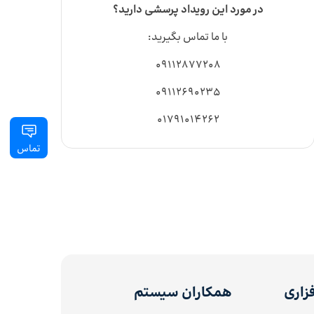
در مورد این رویداد پرسشی دارید؟
با ما تماس بگیرید:
09112877208
09112690235
01791014262
تماس
زاری
همکاران سیستم