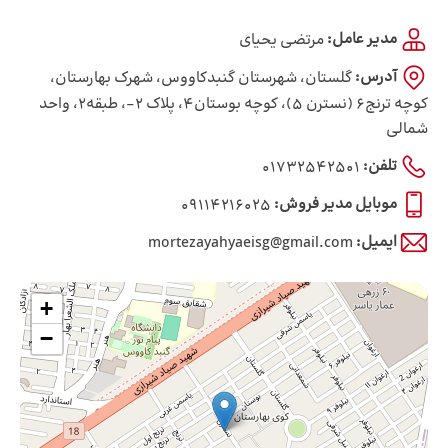
مدیر عامل:
مرتضی یحیای
آدرس:
گلستان، شهرستان گنبدکاووس، شهرک بهارستان،
کوچه ترنج6 (نسترن 5)، کوچه بوستان4، پلاک 2-، طبقه2، واحد
شمالی
تلفن:
01732542501
موبایل مدیر فروش:
09114216025
ایمیل:
mortezayahyaeisg@gmail.com
+
−